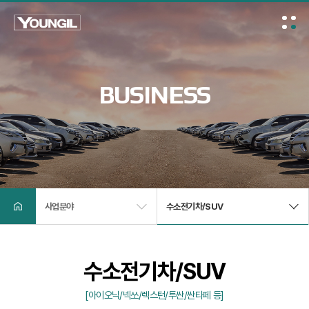
회사소개
사업분야
기술현황
고객센터
BUSINESS
사업분야
수소전기차/SUV
수소전기차/SUV
[아이오닉/넥쏘/렉스턴/투싼/싼타페 등]