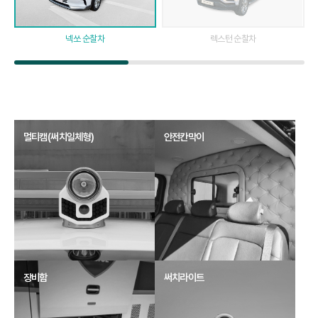
넥쏘 순찰차
렉스턴 순찰차
멀티캠(써치일체형)
안전칸막이
장비함
써치라이트